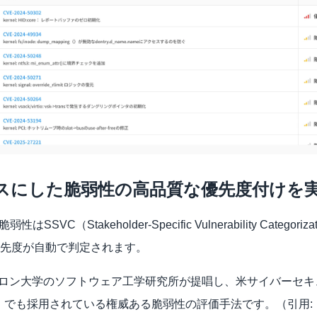
ベースにした脆弱性の高品質な優先度付けを実
はSSVC（Stakeholder-Specific Vulnerability Categ
先度が自動で判定されます。
メロン大学のソフトウェア工学研究所が提唱し、米サイバーセ
キュリティー庁（CISA）でも採用されている権威ある脆弱性の評価手法です。（引用: 