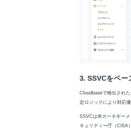
3. SSVCを
Cloudbaseで検出された脆弱性
定ロジックにより対応優
SSVCは米カーネギー