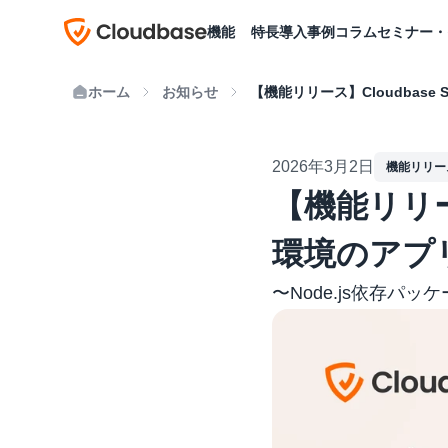
機能
特長
導入事例
コラム
セミナー・
ホーム
お知らせ
【機能リリース】Cloudbas
2026年3月2日
機能リリー
【機能リリース
環境のアプ
〜Node.js依存