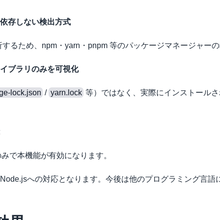
依存しない検出方式
するため、npm・yarn・pnpm 等のパッケージマネージャ
イブラリのみを可視化
ge-lock.json
 / 
yarn.lock
 等）ではなく、実際にインストール
トのみで本機能が有効になります。
Node.jsへの対応となります。今後は他のプログラミング言